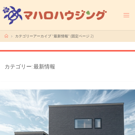
コ
ン
テ
ン
ツ
ホ
カテゴリーアーカイブ "最新情報"
(固定ページ 2)
へ
ー
ス
ム
キ
ッ
カテゴリー:
最新情報
プ