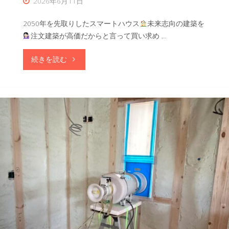
2026年6月11日
な
2050年を先取りしたスマートハウス
未来志向の建築を
お
注文建築が高価だからと言って買い求め …
家
"未
続きを読む
を
来
建
志
築
向
い
の
た
建
し
築
ま
を
す