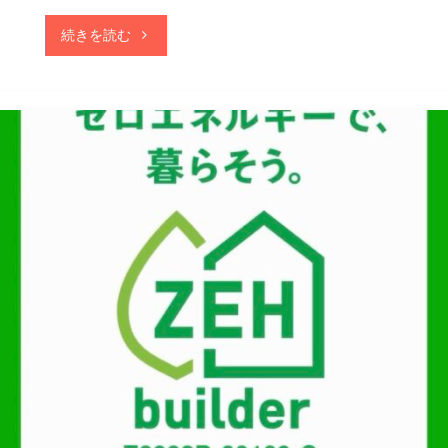
"『GX
続きを読む
志
向
型
住
宅』
は
2027
年
『GX-
ZEH』