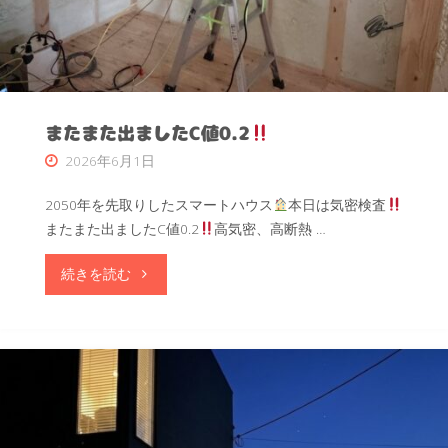
"
またまた出ましたC値0.2
"
2026年6月1日
2050年を先取りしたスマートハウス
本日は気密検査
またまた出ましたC値0.2
高気密、高断熱 …
"ま
続きを読む
た
ま
た
出