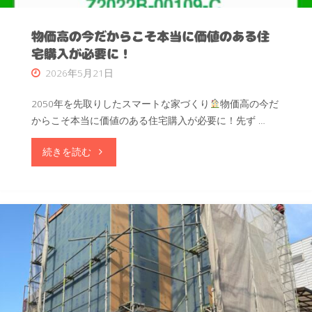
と
物価高の今だからこそ本当に価値のある住
な
宅購入が必要に！
2026年5月21日
り、
ま
2050年を先取りしたスマートな家づくり
物価高の今だ
からこそ本当に価値のある住宅購入が必要に！先ず …
た
"物
続きを読む
一
価
段
高
階
の
脱
今
炭
だ
素