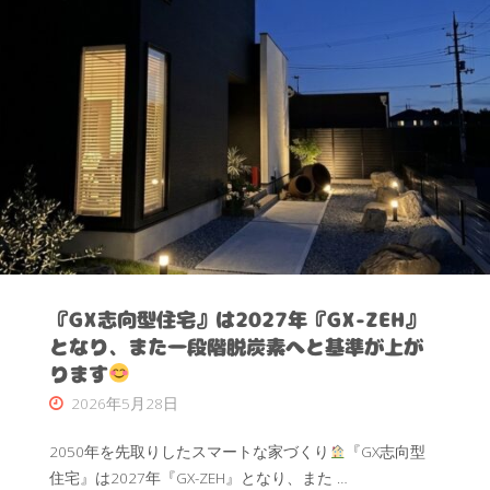
ま
し
た
C
値
0.2
『GX志向型住宅』は2027年『GX-ZEH』
"
となり、また一段階脱炭素へと基準が上が
ります
2026年5月28日
2050年を先取りしたスマートな家づくり
『GX志向型
住宅』は2027年『GX-ZEH』となり、また …