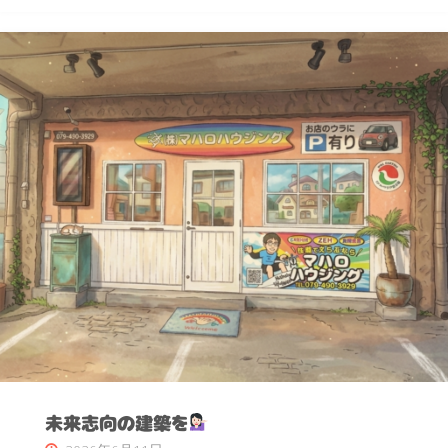
住
宅
で
あ
り
な
が
ら
高
性
未来志向の建築を
能