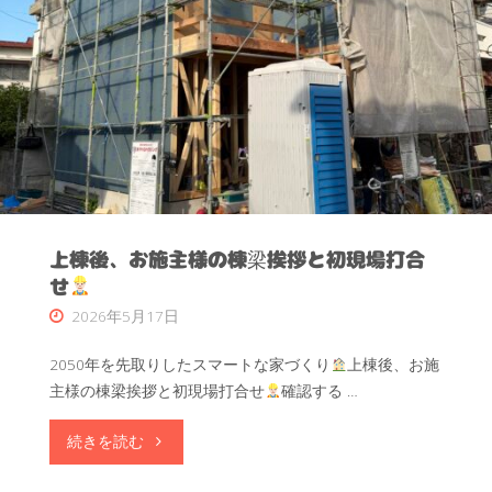
か
へ
ら
と
こ
基
そ
準
本
が
当
上
上棟後、お施主様の棟梁挨拶と初現場打合
に
が
せ
2026年5月17日
価
り
値
2050年を先取りしたスマートな家づくり
上棟後、お施
ま
主様の棟梁挨拶と初現場打合せ
確認する …
の
す
"上
続きを読む
あ
棟