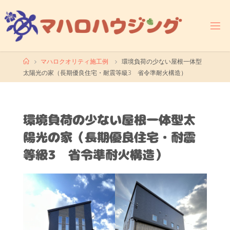
コ
ン
テ
ン
ツ
ホ
マハロクオリティ施工例
環境負荷の少ない屋根一体型
へ
ー
太陽光の家（長期優良住宅・耐震等級3 省令準耐火構造）
ス
ム
キ
ッ
プ
環境負荷の少ない屋根一体型太
陽光の家（長期優良住宅・耐震
等級3 省令準耐火構造）