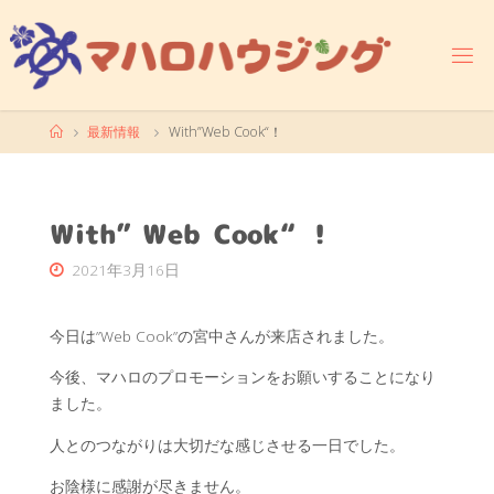
コ
ン
テ
ン
ツ
ホ
最新情報
With”Web Cook“！
へ
ー
ス
ム
キ
ッ
With”Web Cook“！
プ
2021年3月16日
今日は”Web Cook”の宮中さんが来店されました。
今後、マハロのプロモーションをお願いすることになり
ました。
人とのつながりは大切だな感じさせる一日でした。
お陰様に感謝が尽きません。