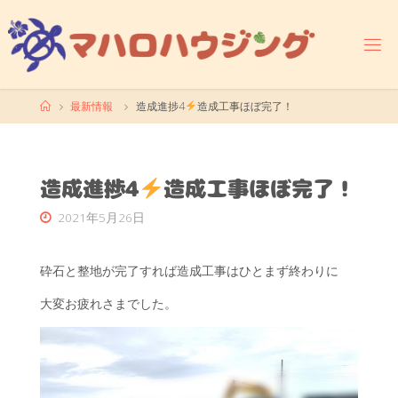
コ
ン
テ
ン
ツ
ホ
最新情報
造成進捗4
造成工事ほぼ完了！
へ
ー
ス
ム
キ
ッ
造成進捗4
造成工事ほぼ完了！
プ
2021年5月26日
砕石と整地が完了すれば造成工事はひとまず終わりに
大変お疲れさまでした。