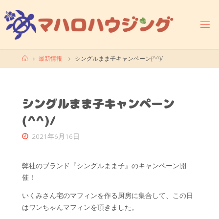
コ
ン
テ
ン
ツ
ホ
最新情報
シングルまま子キャンペーン(^^)/
へ
ー
ス
ム
キ
ッ
シングルまま子キャンペーン
プ
(^^)/
2021年6月16日
弊社のブランド『シングルまま子』のキャンペーン開
催！
いくみさん宅のマフィンを作る厨房に集合して、この日
はワンちゃんマフィンを頂きました。