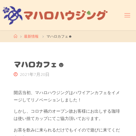
コ
ン
テ
ン
ツ
ホ
最新情報
マハロカフェ☻
へ
ー
ス
ム
キ
ッ
マハロカフェ☻
プ
2021年7月20日
開店当初、マハロハウジングはハワイアンカフェをイメ
ージしてリノベーションしました！
しかし、コロナ禍のオープン故お客様にお出しする珈琲
は使い捨てカップにてご協力頂いております。
お茶を飲みに来られるだけでもイイので遊びに来てくだ