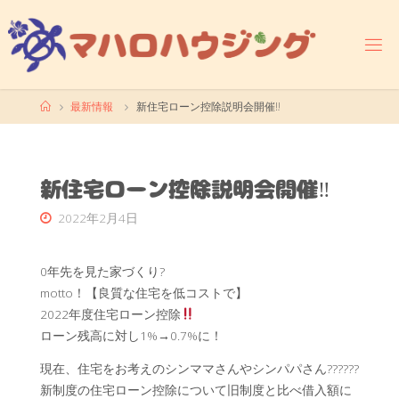
コ
ン
テ
ン
ツ
ホ
最新情報
新住宅ローン控除説明会開催‼
へ
ー
ス
ム
キ
ッ
新住宅ローン控除説明会開催‼
プ
2022年2月4日
0年先を見た家づくり?
motto！【良質な住宅を低コストで】
2022年度住宅ローン控除
ローン残高に対し1%→0.7%に！
現在、住宅をお考えのシンママさんやシンパパさん?‍?‍??‍?‍?
新制度の住宅ローン控除について旧制度と比べ借入額に