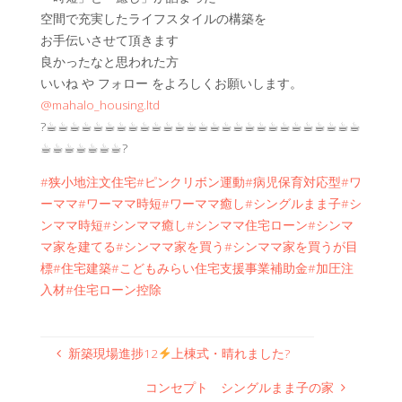
空間で充実したライフスタイルの構築を
お手伝いさせて頂きます
良かったなと思われた方
いいね や フォロー をよろしくお願いします。
@mahalo_housing.ltd
?☕︎☕︎☕︎☕︎☕︎☕︎☕︎☕︎☕︎☕︎☕︎☕︎☕︎☕︎☕︎☕︎☕︎☕︎☕︎☕︎☕︎☕︎☕︎☕︎☕︎☕︎☕︎
☕︎☕︎☕︎☕︎☕︎☕︎☕︎?
#狭小地注文住宅
#ピンクリボン運動
#病児保育対応型
#ワ
ーママ
#ワーママ時短
#ワーママ癒し
#シングルまま子
#シ
ンママ時短
#シンママ癒し
#シンママ住宅ローン
#シンマ
マ家を建てる
#シンママ家を買う
#シンママ家を買うが目
標
#住宅建築
#こどもみらい住宅支援事業補助金
#加圧注
入材
#住宅ローン控除
新築現場進捗12
上棟式・晴れました?
コンセプト シングルまま子の家