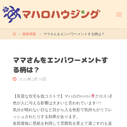
コ
ン
テ
ン
ツ
ホ
最新情報
ママさんをエンパワーメントする柄は？
へ
ー
ス
ム
キ
ッ
ママさんをエンパワーメントす
プ
る柄は？
2022年2月16日
【良質な住宅を低コストで】マハロのmotto
クロス2✌
色が人に与える影響は大きいと言われています??‍?
気分が晴れない日など目から入る色彩で気持ちがリフレ
ッシュされたりする効果があります。
各部屋毎に壁紙を利用して雰囲気を変えて過ごすのも楽