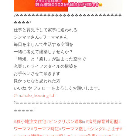
?☘︎☘︎☘︎☘︎☘︎☘︎☘︎☘︎☘︎☘︎☘︎☘︎☘︎☘︎☘︎☘︎☘︎☘︎☘︎☘︎☘︎☘︎☘︎☘︎☘︎☘︎☘︎
☘︎☘︎☘︎☘︎?
仕事と育児そして家事に追われる
シンママさん&ワーママさん
毎日を楽しんで生活する空間を
一緒に考えて建築しませんか？
「時短」と「癒し」が詰まった空間で
充実したライフスタイルの構築を
お手伝いさせて頂きます
良かったなと思われた方
いいね や フォロー をよろしくお願いします。
@mahalo_housing.ltd
?☕︎☕︎☕︎☕︎☕︎☕︎☕︎☕︎☕︎☕︎☕︎☕︎☕︎☕︎☕︎☕︎☕︎☕︎☕︎☕︎☕︎☕︎☕︎☕︎☕︎☕︎☕︎
☕︎☕︎☕︎☕︎☕︎?
#狭小地注文住宅
#ピンクリボン運動
#
#病児保育対応型
#
ワーママ
#ワーママ時短
#ワーママ癒し
#シングルまま子
#
シンママ時短
#シンママ癒し
#シンママ住宅ローン
#シン