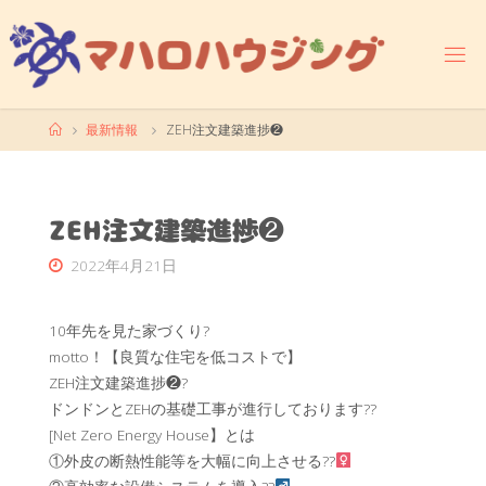
コ
ン
テ
ン
ツ
ホ
最新情報
ZEH注文建築進捗❷
へ
ー
ス
ム
キ
ッ
ZEH注文建築進捗❷
プ
2022年4月21日
10年先を見た家づくり?
motto！【良質な住宅を低コストで】
ZEH注文建築進捗❷?
ドンドンとZEHの基礎工事が進行しております??
[Net Zero Energy House】とは
①外皮の断熱性能等を大幅に向上させる??‍