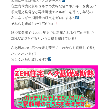
②高効率な設備システムを導入??‍
③室内環境の質を保ちつつ大幅な省エネルギーを実現??
④太陽光発電など再生可能エネルギーを導入し年間の一
次エネルギー消費量の収支をゼロにする??‍
それらを達成した住宅がZEH
経済産業省では2030年までに新築される住宅の平均で
ZEHの実現をするという目標を掲げている?
さあ日本の住宅の未来を夢見てこれからも貢献して参り
たいと思います?
宜しくお願い致します??‍