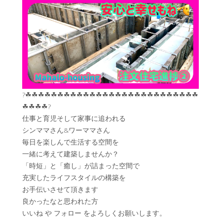
?☘︎☘︎☘︎☘︎☘︎☘︎☘︎☘︎☘︎☘︎☘︎☘︎☘︎☘︎☘︎☘︎☘︎☘︎☘︎☘︎☘︎☘︎☘︎☘︎☘︎☘︎☘︎
☘︎☘︎☘︎☘︎?
仕事と育児そして家事に追われる
シンママさん&ワーママさん
毎日を楽しんで生活する空間を
一緒に考えて建築しませんか？
「時短」と「癒し」が詰まった空間で
充実したライフスタイルの構築を
お手伝いさせて頂きます
良かったなと思われた方
いいね や フォロー をよろしくお願いします。