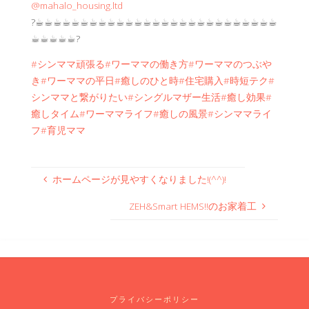
@mahalo_housing.ltd
?☕︎☕︎☕︎☕︎☕︎☕︎☕︎☕︎☕︎☕︎☕︎☕︎☕︎☕︎☕︎☕︎☕︎☕︎☕︎☕︎☕︎☕︎☕︎☕︎☕︎☕︎☕︎
☕︎☕︎☕︎☕︎☕︎?
#シンママ頑張る
#ワーママの働き方
#ワーママのつぶや
き
#ワーママの平日
#癒しのひと時
#住宅購入
#時短テク
#
シンママと繋がりたい
#シングルマザー生活
#癒し効果
#
癒しタイム
#ワーママライフ
#癒しの風景
#シンママライ
フ
#育児ママ
ホームページが見やすくなりました!(^^)!
ZEH&Smart HEMS‼のお家着工
プライバシーポリシー