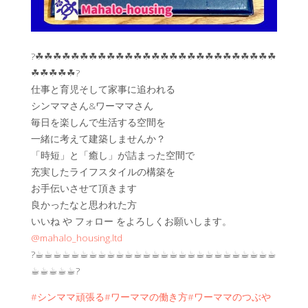
?☘︎☘︎☘︎☘︎☘︎☘︎☘︎☘︎☘︎☘︎☘︎☘︎☘︎☘︎☘︎☘︎☘︎☘︎☘︎☘︎☘︎☘︎☘︎☘︎☘︎☘︎☘︎
☘︎☘︎☘︎☘︎☘︎?
仕事と育児そして家事に追われる
シンママさん&ワーママさん
毎日を楽しんで生活する空間を
一緒に考えて建築しませんか？
「時短」と「癒し」が詰まった空間で
充実したライフスタイルの構築を
お手伝いさせて頂きます
良かったなと思われた方
いいね や フォロー をよろしくお願いします。
@mahalo_housing.ltd
?☕︎☕︎☕︎☕︎☕︎☕︎☕︎☕︎☕︎☕︎☕︎☕︎☕︎☕︎☕︎☕︎☕︎☕︎☕︎☕︎☕︎☕︎☕︎☕︎☕︎☕︎☕︎
☕︎☕︎☕︎☕︎☕︎?
#シンママ頑張る
#ワーママの働き方
#ワーママのつぶや