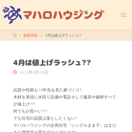
コ
ン
テ
ン
ツ
ホ
最新情報
4月は値上げラッシュ??
へ
ー
ス
ム
キ
ッ
4月は値上げラッシュ??
プ
2022年4月26日
品質や性能も10年先を見た家づくり?
木材を筆頭に水回り設備や電設そして建具や建材すべて
が値上げ???
何でもが高ーい???
でも住宅の品質は落としたくない?
マハロハウジングの企画住宅「シングルまま子」はまだ