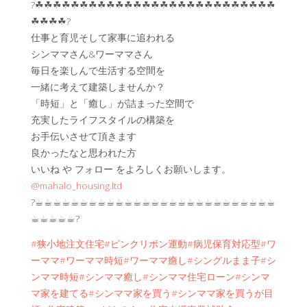
?☘︎☘︎☘︎☘︎☘︎☘︎☘︎☘︎☘︎☘︎☘︎☘︎☘︎☘︎☘︎☘︎☘︎☘︎☘︎☘︎☘︎☘︎☘︎☘︎☘︎☘︎☘︎
☘︎☘︎☘︎☘︎?
仕事と育児そして家事に追われる
シンママさん&ワーママさん
毎日を楽しんで生活する空間を
一緒に考えて建築しませんか？
「時短」と「癒し」が詰まった空間で
充実したライフスタイルの構築を
お手伝いさせて頂きます
良かったなと思われた方
いいね や フォロー をよろしくお願いします。
@mahalo_housing.ltd
?☕︎☕︎☕︎☕︎☕︎☕︎☕︎☕︎☕︎☕︎☕︎☕︎☕︎☕︎☕︎☕︎☕︎☕︎☕︎☕︎☕︎☕︎☕︎☕︎☕︎☕︎☕︎
☕︎☕︎☕︎☕︎☕︎?
#狭小地注文住宅
#ピンクリボン運動
#病児保育対応型
#ワ
ーママ
#ワーママ時短
#ワーママ癒し
#シングルまま子
#シ
ンママ時短
#シンママ癒し
#シンママ住宅ローン
#シンマ
マ家を建てる
#シンママ家を買う
#シンママ家を買うが目