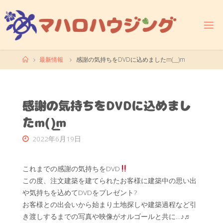
コ
ン
テ
ン
ツ
ホ
最新情報
感謝の気持ちをDVDに込めましたm(__)m
へ
ー
ス
ム
キ
ッ
感謝の気持ちをDVDに込めまし
プ
たm(__)m
2022年6月19日
これまでの感謝の気持ちをDVD
この度、注文建築を建てられたお客様に建築中の思い出
や気持ちを込めてDVDをプレゼント?
お客様との出会いから始まり土地探しや建築過程など引
き渡しするまでの写真や映像がオルゴールと共に…♪♬