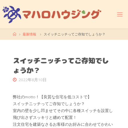
コ
ン
テ
ン
ツ
ホ
最新情報
スイッチニッチってご存知でしょうか？
へ
ー
ス
ム
キ
ッ
スイッチニッチってご存知でし
プ
ょうか？
2022年8月10日
弊社のmotto！【良質な住宅を低コストで】
スイッチニッチってご存知でしょうか？
室内の壁を少し凹ませてその中に各種スイッチを設置し
飛び出さずスッキリと纏めて配置！
注文住宅を建築なさるお客様のお好みに合わせてかわい