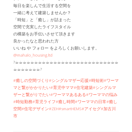
毎日を楽しんで生活する空間を
一緒に考えて建築しませんか？
「時短」と「癒し」が詰まった
空間で充実したライフスタイル
の構築をお手伝いさせて頂きます
良かったなと思われた方
いいね や フォロー をよろしくお願いします。
@mahalo_housing.ltd
?☕︎☕︎☕︎☕︎☕︎☕︎☕︎☕︎☕︎☕︎☕︎☕︎☕︎☕︎☕︎☕︎☕︎☕︎☕︎☕︎☕︎☕︎☕︎☕︎☕︎☕︎☕︎
☕︎☕︎☕︎☕︎☕︎☕︎☕︎?
#癒しの空間づくり
#シングルマザー応援
#時短術
#ワーマ
マと繋がかかりたい
#育児中ママ
#住宅建築
#シングルマ
ザーと繋がりでたい
#ワーママあるある
#ワーママの悩み
#時短勤務
#育児ライフ
#癒し時間
#ワーママの日常
#癒し
空間
#住宅デザイン
#ZEH
#smartHEMS
#アイセグ
#加古川
市