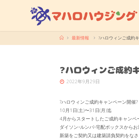
コ
ン
テ
ン
ツ
ホ
最新情報
?ハロウィンご成約キ
ー
へ
ム
ス
キ
?ハロウィンご成約
ッ
プ
2022年9月29日
?ハロウィンご成約キャンペーン開催?
10月1日(土)〜31日(月)迄
4月からスタートしたご成約キャンペ
ダイソン•ルンバ•宅配ボックスからお
新築をご契約又は建築請負契約をなさ