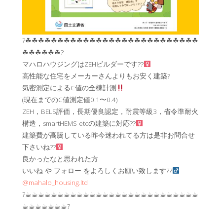
?☘︎☘︎☘︎☘︎☘︎☘︎☘︎☘︎☘︎☘︎☘︎☘︎☘︎☘︎☘︎☘︎☘︎☘︎☘︎☘︎☘︎☘︎☘︎☘︎☘︎☘︎☘︎
☘︎☘︎☘︎☘︎☘︎☘︎?
マハロハウジングはZEHビルダーです??‍
高性能な住宅をメーカーさんよりもお安く建築?
気密測定によるC値の全棟計測
(現在までのC値測定値0.1〜0.4)
ZEH，BELS評価，長期優良認定，耐震等級3，省令準耐火
構造，smartHEMS etcの建築に対応??‍
建築費が高騰している昨今迷われてる方は是非お問合せ
下さいね??‍
良かったなと思われた方
いいね や フォロー をよろしくお願い致します??‍
@mahalo_housing.ltd
?☕︎☕︎☕︎☕︎☕︎☕︎☕︎☕︎☕︎☕︎☕︎☕︎☕︎☕︎☕︎☕︎☕︎☕︎☕︎☕︎☕︎☕︎☕︎☕︎☕︎☕︎☕︎
☕︎☕︎☕︎☕︎☕︎☕︎☕︎?