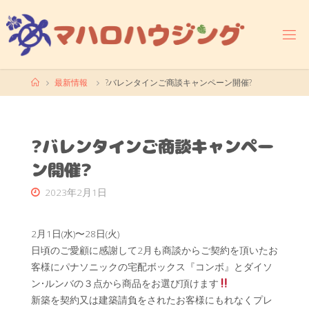
コ
ン
テ
ン
ツ
ホ
最新情報
?バレンタインご商談キャンペーン開催?
へ
ー
ス
ム
キ
ッ
?バレンタインご商談キャンペー
プ
ン開催?
2023年2月1日
2月1日(水)〜28日(火)
日頃のご愛顧に感謝して2月も商談からご契約を頂いたお
客様にパナソニックの宅配ボックス『コンボ』とダイソ
ン•ルンバの３点から商品をお選び頂けます
新築を契約又は建築請負をされたお客様にもれなくプレ