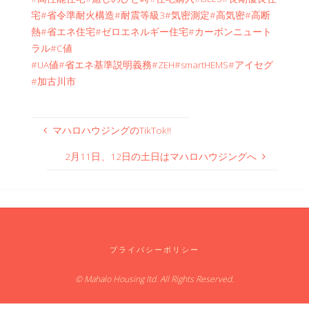
宅
#省令準耐火構造
#耐震等級3
#気密測定
#高気密
#高断
熱
#省エネ住宅
#ゼロエネルギー住宅
#カーボンニュート
ラル
#C値
#UA値
#省エネ基準説明義務
#ZEH
#smartHEMS
#アイセグ
#加古川市
マハロハウジングのTikTok‼
2月11日、12日の土日はマハロハウジングへ
プライバシーポリシー
© Mahalo Housing ltd. All Rights Reserved.