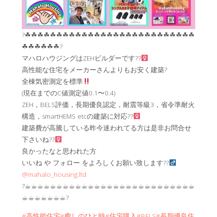
?☘︎☘︎☘︎☘︎☘︎☘︎☘︎☘︎☘︎☘︎☘︎☘︎☘︎☘︎☘︎☘︎☘︎☘︎☘︎☘︎☘︎☘︎☘︎☘︎☘︎☘︎☘︎
☘︎☘︎☘︎☘︎☘︎☘︎?
マハロハウジングはZEHビルダーです??‍
高性能な住宅をメーカーさんよりもお安く建築?
全棟気密測定を標準
(現在までのC値測定値0.1〜0.4)
ZEH，BELS評価，長期優良認定，耐震等級3，省令準耐火
構造，smartHEMS etcの建築に対応??‍
建築費が高騰している昨今迷われてる方は是非お問合せ
下さいね??‍
良かったなと思われた方
いいね や フォロー をよろしくお願い致します??‍
@mahalo_housing.ltd
?☕︎☕︎☕︎☕︎☕︎☕︎☕︎☕︎☕︎☕︎☕︎☕︎☕︎☕︎☕︎☕︎☕︎☕︎☕︎☕︎☕︎☕︎☕︎☕︎☕︎☕︎☕︎
☕︎☕︎☕︎☕︎☕︎☕︎☕︎?
#高性能住宅
#癒しのひと時
#住宅購入
#BELS
#長期優良住