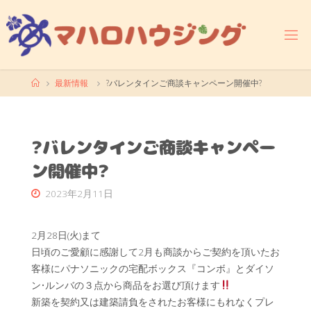
コ
ン
テ
ン
ツ
ホ
最新情報
?バレンタインご商談キャンペーン開催中?
へ
ー
ス
ム
キ
ッ
?バレンタインご商談キャンペー
プ
ン開催中?
2023年2月11日
2月28日(火)まて
日頃のご愛顧に感謝して2月も商談からご契約を頂いたお
客様にパナソニックの宅配ボックス『コンボ』とダイソ
ン•ルンバの３点から商品をお選び頂けます
新築を契約又は建築請負をされたお客様にもれなくプレ