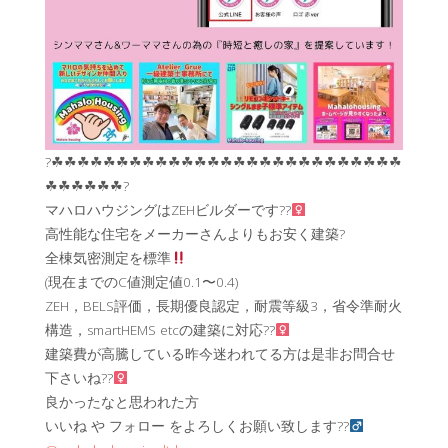
?☘︎☘︎☘︎☘︎☘︎☘︎☘︎☘︎☘︎☘︎☘︎☘︎☘︎☘︎☘︎☘︎☘︎☘︎☘︎☘︎☘︎☘︎☘︎☘︎☘︎☘︎☘︎
☘︎☘︎☘︎☘︎☘︎☘︎?
マハロハウジングはZEHビルダーです??‍
高性能な住宅をメーカーさんよりもお安く建築?
全棟気密測定を標準
(現在までのC値測定値0.1〜0.4)
ZEH，BELS評価，長期優良認定，耐震等級3，省令準耐火
構造，smartHEMS etcの建築に対応??‍
建築費が高騰している昨今迷われてる方は是非お問合せ
下さいね??‍
良かったなと思われた方
いいね や フォロー をよろしくお願い致します??‍