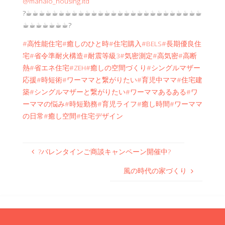
@mahalo_housing.ltd
?☕︎☕︎☕︎☕︎☕︎☕︎☕︎☕︎☕︎☕︎☕︎☕︎☕︎☕︎☕︎☕︎☕︎☕︎☕︎☕︎☕︎☕︎☕︎☕︎☕︎☕︎☕︎
☕︎☕︎☕︎☕︎☕︎☕︎☕︎?
#高性能住宅
#癒しのひと時
#住宅購入
#BELS
#長期優良住
宅
#省令準耐火構造
#耐震等級3
#気密測定
#高気密
#高断
熱
#省エネ住宅
#ZEH
#癒しの空間づくり
#シングルマザー
応援
#時短術
#ワーママと繋がりたい
#育児中ママ
#住宅建
築
#シングルマザーと繋がりたい
#ワーママあるある
#ワ
ーママの悩み
#時短勤務
#育児ライフ
#癒し時間
#ワーママ
の日常
#癒し空間
#住宅デザイン
?バレンタインご商談キャンペーン開催中?
風の時代の家づくり