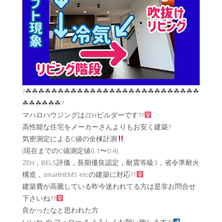
?☘︎☘︎☘︎☘︎☘︎☘︎☘︎☘︎☘︎☘︎☘︎☘︎☘︎☘︎☘︎☘︎☘︎☘︎☘︎☘︎☘︎☘︎☘︎☘︎☘︎☘︎☘︎
☘︎☘︎☘︎☘︎☘︎☘︎?
マハロハウジングはZEHビルダーです??‍
高性能な住宅をメーカーさんよりもお安く建築?
気密測定によるC値の全棟計測
(現在までのC値測定値0.1〜0.4)
ZEH，BELS評価，長期優良認定，耐震等級3，省令準耐火
構造，smartHEMS etcの建築に対応??‍
建築費が高騰している昨今迷われてる方は是非お問合せ
下さいね??‍
良かったなと思われた方
いいね や フォロー をよろしくお願い致します??‍