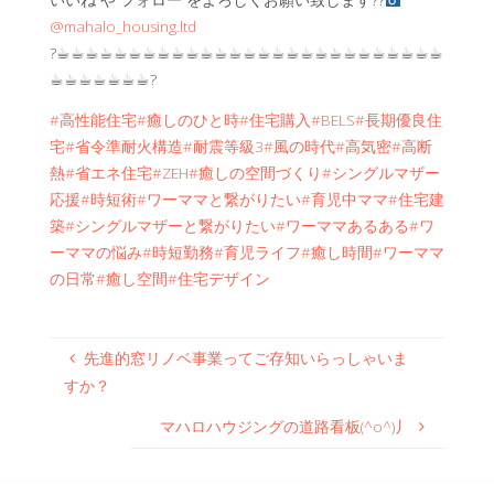
@mahalo_housing.ltd
?☕︎☕︎☕︎☕︎☕︎☕︎☕︎☕︎☕︎☕︎☕︎☕︎☕︎☕︎☕︎☕︎☕︎☕︎☕︎☕︎☕︎☕︎☕︎☕︎☕︎☕︎☕︎
☕︎☕︎☕︎☕︎☕︎☕︎☕︎?
#高性能住宅
#癒しのひと時
#住宅購入
#BELS
#長期優良住
宅
#省令準耐火構造
#耐震等級3
#風の時代
#高気密
#高断
熱
#省エネ住宅
#ZEH
#癒しの空間づくり
#シングルマザー
応援
#時短術
#ワーママと繋がりたい
#育児中ママ
#住宅建
築
#シングルマザーと繋がりたい
#ワーママあるある
#ワ
ーママの悩み
#時短勤務
#育児ライフ
#癒し時間
#ワーママ
の日常
#癒し空間
#住宅デザイン
先進的窓リノベ事業ってご存知いらっしゃいま
すか？
マハロハウジングの道路看板(^o^)丿