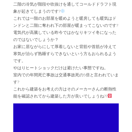
二階の冷気が階段や吹抜けを通してコールドドラフト現
象が起きてしまうのです?
これでは一階のお部屋を暖めようと暖房しても暖気はド
ンドンと二階に奪われ下の部屋が暖まってこないのです?
電気代が高騰している昨今ではかなりキツイ冬になった
のではないでしょうか？
お家に居ながらにして厚着しないと背筋や首筋が冷えて
寒気が治らず熟睡すらできないという方もおられるよう
です。
やはりヒートショックだけは避けたい事態ですね。
室内での年間死亡事故は交通事故死の5倍と言われていま
す?
これから建築をお考えの方はそのメーカーさんの断熱性
能を確認されてから建築した方が良いでしょうね??‍