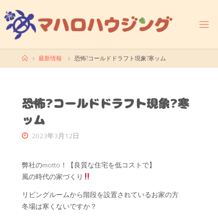
コ
ン
テ
ン
ツ
ホ
最新情報
恐怖?コールドドラフト現象?寒ッム
へ
ー
ス
ム
キ
ッ
恐怖?コールドドラフト現象?寒
プ
ッム
2023年3月12日
弊社のmotto！【良質な住宅を低コストで】
風の時代の家づくり
リビングルームから階段を設置されているお家の方
冬場は寒くないですか？