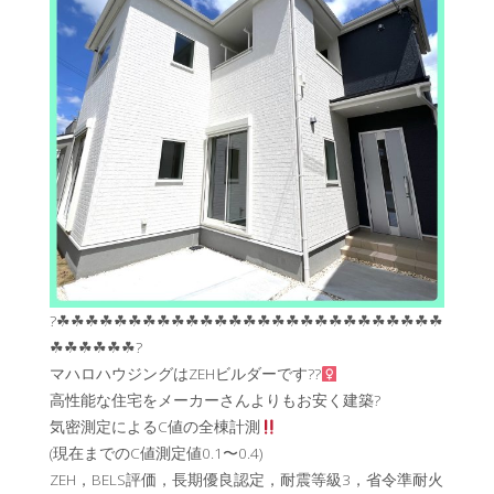
?☘︎☘︎☘︎☘︎☘︎☘︎☘︎☘︎☘︎☘︎☘︎☘︎☘︎☘︎☘︎☘︎☘︎☘︎☘︎☘︎☘︎☘︎☘︎☘︎☘︎☘︎☘︎
☘︎☘︎☘︎☘︎☘︎☘︎?
マハロハウジングはZEHビルダーです??‍
高性能な住宅をメーカーさんよりもお安く建築?
気密測定によるC値の全棟計測
(現在までのC値測定値0.1〜0.4)
ZEH，BELS評価，長期優良認定，耐震等級3，省令準耐火