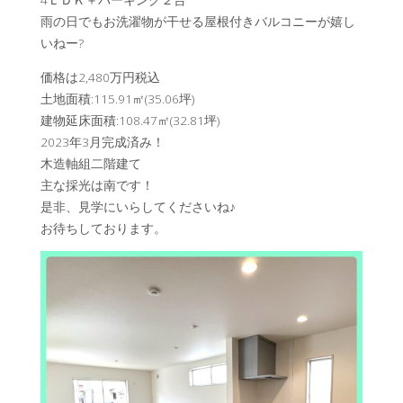
4ＬＤＫ＋パーキング２台
雨の日でもお洗濯物が干せる屋根付きバルコニーが嬉し
いねー?
価格は2,480万円税込
土地面積:115.91㎡(35.06坪)
建物延床面積:108.47㎡(32.81坪)
2023年3月完成済み！
木造軸組二階建て
主な採光は南です！
是非、見学にいらしてくださいね♪
お待ちしております。