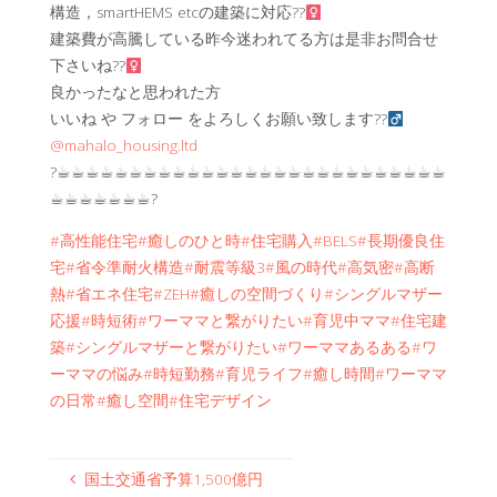
構造，smartHEMS etcの建築に対応??‍
建築費が高騰している昨今迷われてる方は是非お問合せ
下さいね??‍
良かったなと思われた方
いいね や フォロー をよろしくお願い致します??‍
@mahalo_housing.ltd
?☕︎☕︎☕︎☕︎☕︎☕︎☕︎☕︎☕︎☕︎☕︎☕︎☕︎☕︎☕︎☕︎☕︎☕︎☕︎☕︎☕︎☕︎☕︎☕︎☕︎☕︎☕︎
☕︎☕︎☕︎☕︎☕︎☕︎☕︎?
#高性能住宅
#癒しのひと時
#住宅購入
#BELS
#長期優良住
宅
#省令準耐火構造
#耐震等級3
#風の時代
#高気密
#高断
熱
#省エネ住宅
#ZEH
#癒しの空間づくり
#シングルマザー
応援
#時短術
#ワーママと繋がりたい
#育児中ママ
#住宅建
築
#シングルマザーと繋がりたい
#ワーママあるある
#ワ
ーママの悩み
#時短勤務
#育児ライフ
#癒し時間
#ワーママ
の日常
#癒し空間
#住宅デザイン
国土交通省予算1,500億円