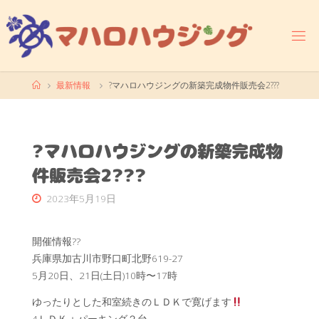
コ
ン
テ
ン
ツ
ホ
最新情報
?マハロハウジングの新築完成物件販売会2???
へ
ー
ス
ム
キ
ッ
?マハロハウジングの新築完成物
プ
件販売会2???
2023年5月19日
開催情報??
兵庫県加古川市野口町北野619-27
5月20日、21日(土日)10時〜17時
ゆったりとした和室続きのＬＤＫで寛げます