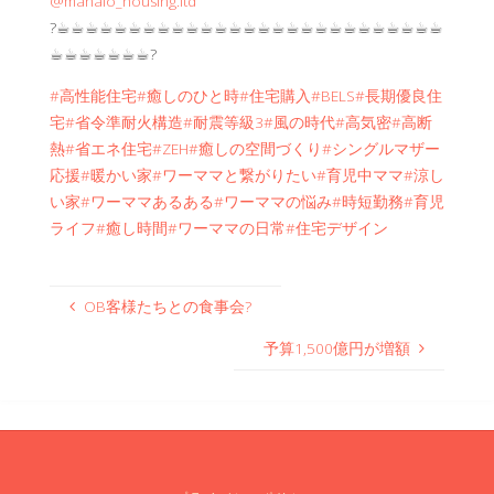
@mahalo_housing.ltd
?☕︎☕︎☕︎☕︎☕︎☕︎☕︎☕︎☕︎☕︎☕︎☕︎☕︎☕︎☕︎☕︎☕︎☕︎☕︎☕︎☕︎☕︎☕︎☕︎☕︎☕︎☕︎
☕︎☕︎☕︎☕︎☕︎☕︎☕︎?
#高性能住宅
#癒しのひと時
#住宅購入
#BELS
#長期優良住
宅
#省令準耐火構造
#耐震等級3
#風の時代
#高気密
#高断
熱
#省エネ住宅
#ZEH
#癒しの空間づくり
#シングルマザー
応援
#暖かい家
#ワーママと繋がりたい
#育児中ママ
#涼し
い家
#ワーママあるある
#ワーママの悩み
#時短勤務
#育児
ライフ
#癒し時間
#ワーママの日常
#住宅デザイン
OB客様たちとの食事会?
予算1,500億円が増額