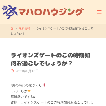
コ
ン
テ
ン
ツ
ホ
最新情報
ライオンズゲートのこの時期如何お過ごしで
へ
ー
しょうか？
ス
ム
キ
ッ
プ
ライオンズゲートのこの時期如
何お過ごしでしょうか？
2023年8月10日
?風の時代の家づくり
こんにちは
毎日暑いですね♪
皆様、ライオンズゲートのこの時期如何お過ごしでしょ