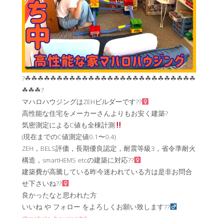
?☘︎☘︎☘︎☘︎☘︎☘︎☘︎☘︎☘︎☘︎☘︎☘︎☘︎☘︎☘︎☘︎☘︎☘︎☘︎☘︎☘︎☘︎☘︎☘︎☘︎☘︎☘︎
☘︎☘︎☘︎?
マハロハウジングはZEHビルダーです??‍
高性能な住宅をメーカーさんよりもお安く建築?
気密測定によるC値も全棟計測
(現在までのC値測定値0.1〜0.4)
ZEH，BELS評価，長期優良認定，耐震等級3，省令準耐火
構造，smartHEMS etcの建築に対応??‍
建築費が高騰している昨今迷われている方は是非お問合
せ下さいね??‍
良かったなと思われた方
いいね や フォロー をよろしくお願い致します??‍