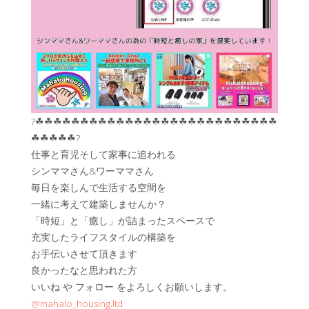
?☘︎☘︎☘︎☘︎☘︎☘︎☘︎☘︎☘︎☘︎☘︎☘︎☘︎☘︎☘︎☘︎☘︎☘︎☘︎☘︎☘︎☘︎☘︎☘︎☘︎☘︎☘︎
☘︎☘︎☘︎☘︎☘︎?
仕事と育児そして家事に追われる
シンママさん&ワーママさん
毎日を楽しんで生活する空間を
一緒に考えて建築しませんか？
「時短」と「癒し」が詰まったスペースで
充実したライフスタイルの構築を
お手伝いさせて頂きます
良かったなと思われた方
いいね や フォロー をよろしくお願いします。
@mahalo_housing.ltd