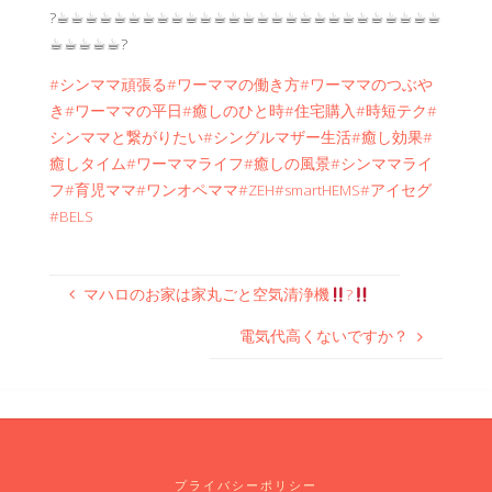
?☕︎☕︎☕︎☕︎☕︎☕︎☕︎☕︎☕︎☕︎☕︎☕︎☕︎☕︎☕︎☕︎☕︎☕︎☕︎☕︎☕︎☕︎☕︎☕︎☕︎☕︎☕︎
☕︎☕︎☕︎☕︎☕︎?
#シンママ頑張る
#ワーママの働き方
#ワーママのつぶや
き
#ワーママの平日
#癒しのひと時
#住宅購入
#時短テク
#
シンママと繋がりたい
#シングルマザー生活
#癒し効果
#
癒しタイム
#ワーママライフ
#癒しの風景
#シンママライ
フ
#育児ママ
#ワンオペママ
#ZEH
#smartHEMS
#アイセグ
#BELS
マハロのお家は家丸ごと空気清浄機
?
電気代高くないですか？
プライバシーポリシー