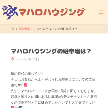
コ
ン
テ
ン
ツ
ホ
最新情報
マハロハウジングの駐車場は？
へ
ー
ス
ム
キ
ッ
マハロハウジングの駐車場は？
プ
2023年8月21日
風の時代の家づくり?
今日はお客様からよく尋ねられる駐車場についてのご連
絡です??‍
先ず、マハロハウジングは国道2号線に面しておりませ。
店舗と国道との間にある駐車場8台分はテナントさん共有
なので基本的どこに駐めていただいても大丈夫ですよ??‍