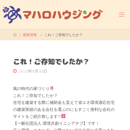
コ
ン
テ
ン
ツ
ホ
最新情報
これ！ご存知でしたか？
へ
ー
ス
ム
キ
ッ
これ！ご存知でしたか？
プ
2023年8月30日
風の時代の家づくり
‍これ！ご存知でしたか？
住宅を建築する際に補助金も貰えて省エネ環境適応住宅
の建築実績のある会社を選ぶのにもすごく便利な会社の
サイトをご紹介致します??‍
【一般社団法人 環境共創イニシアチブ】です！