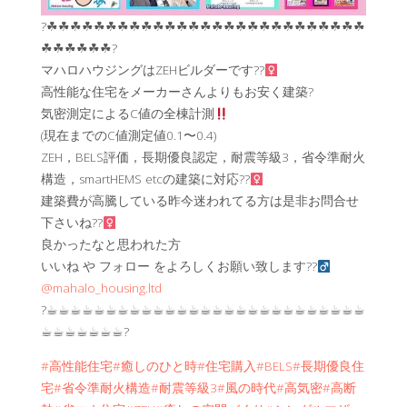
?☘︎☘︎☘︎☘︎☘︎☘︎☘︎☘︎☘︎☘︎☘︎☘︎☘︎☘︎☘︎☘︎☘︎☘︎☘︎☘︎☘︎☘︎☘︎☘︎☘︎☘︎☘︎
☘︎☘︎☘︎☘︎☘︎☘︎?
マハロハウジングはZEHビルダーです??‍
高性能な住宅をメーカーさんよりもお安く建築?
気密測定によるC値の全棟計測
(現在までのC値測定値0.1〜0.4)
ZEH，BELS評価，長期優良認定，耐震等級3，省令準耐火
構造，smartHEMS etcの建築に対応??‍
建築費が高騰している昨今迷われてる方は是非お問合せ
下さいね??‍
良かったなと思われた方
いいね や フォロー をよろしくお願い致します??‍
@mahalo_housing.ltd
?☕︎☕︎☕︎☕︎☕︎☕︎☕︎☕︎☕︎☕︎☕︎☕︎☕︎☕︎☕︎☕︎☕︎☕︎☕︎☕︎☕︎☕︎☕︎☕︎☕︎☕︎☕︎
☕︎☕︎☕︎☕︎☕︎☕︎☕︎?
#高性能住宅
#癒しのひと時
#住宅購入
#BELS
#長期優良住
宅
#省令準耐火構造
#耐震等級3
#風の時代
#高気密
#高断