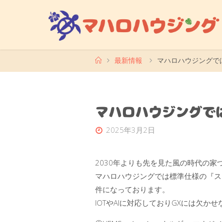
コ
ン
テ
ン
ツ
ホ
最新情報
マハロハウジングで
ー
へ
ム
ス
キ
マハロハウジングで
ッ
プ
2025年3月2日
2030年よりも先を見た風の時代の家
マハロハウジングでは標準仕様の『スマ
件になっております。
IOTやAIに対応しておりGXには欠か