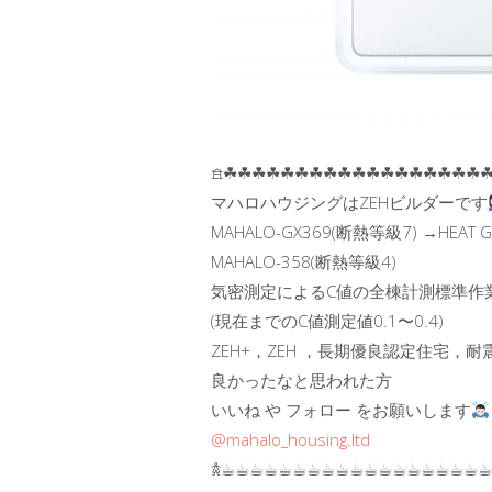
𖠿☘︎☘︎☘︎☘︎☘︎☘︎☘︎☘︎☘︎☘︎☘︎☘︎☘︎☘︎☘︎☘︎☘︎☘︎☘
マハロハウジングはZEHビルダーです
MAHALO-GX369(断熱等級7) →HEAT G
MAHALO-358(断熱等級4)
気密測定によるC値の全棟計測標準作
(現在までのC値測定値0.1〜0.4)
ZEH+，ZEH ，長期優良認定住宅，耐震
良かったなと思われた方
いいね や フォロー をお願いします
@mahalo_housing.ltd
𖠋☕︎☕︎☕︎☕︎☕︎☕︎☕︎☕︎☕︎☕︎☕︎☕︎☕︎☕︎☕︎☕︎☕︎☕︎☕︎