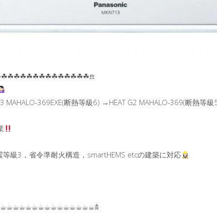
︎☘︎☘︎☘︎☘︎☘︎☘︎☘︎☘︎☘︎☘︎☘︎☘︎☘︎☘︎𖠿
3 MAHALO-369EXE(断熱等級6) →HEAT G2 MAHALO-369(断熱等級5
業
等級3，省令準耐火構造，smartHEMS etcの建築に対応
☕︎☕︎☕︎☕︎☕︎☕︎☕︎☕︎☕︎☕︎☕︎☕︎☕︎☕︎☕︎𖠋