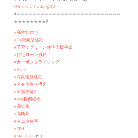
@mahalo_housing.ltd
𖠋☕︎☕︎☕︎☕︎☕︎☕︎☕︎☕︎☕︎☕︎☕︎☕︎☕︎☕︎☕︎☕︎☕︎☕︎☕︎☕︎☕︎☕︎☕︎☕︎☕︎☕︎
☕︎☕︎☕︎☕︎☕︎☕︎☕︎☕︎𖠋
#高性能住宅
#GX志向型住宅
#子育てグリーン住宅支援事業
#住宅ローン減税
#カーボンプライシング
#BELS
#長期優良住宅
#省令準耐火構造
#耐震等級3
#4号特例縮小
#高気密
#高断熱
#省エネ住宅
#ZEH
#MAHALO
-358