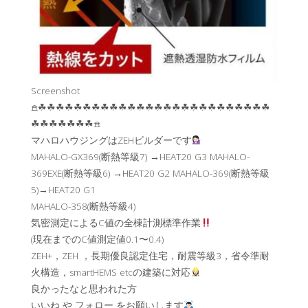
Screenshot
𖠿☘︎☘︎☘︎☘︎☘︎☘︎☘︎☘︎☘︎☘︎☘︎☘︎☘︎☘︎☘︎☘︎☘︎☘︎☘︎☘︎☘︎☘︎☘︎☘︎☘︎☘︎
☘︎☘︎☘︎☘︎☘︎☘︎☘︎𖠿
マハロハウジングはZEHビルダーです
MAHALO-GX369(断熱等級7) →HEAT20 G3 MAHALO-
369EXE(断熱等級6) →HEAT20 G2 MAHALO-369(断熱等級
5)→HEAT20 G1
MAHALO-358(断熱等級4)
気密測定によるC値の全棟計測標準作業
(現在までのC値測定値0.1〜0.4)
ZEH+，ZEH ，長期優良認定住宅，耐震等級3，省令準耐
火構造，smartHEMS etcの建築に対応
良かったなと思われた方
いいね や フォロー をお願いします