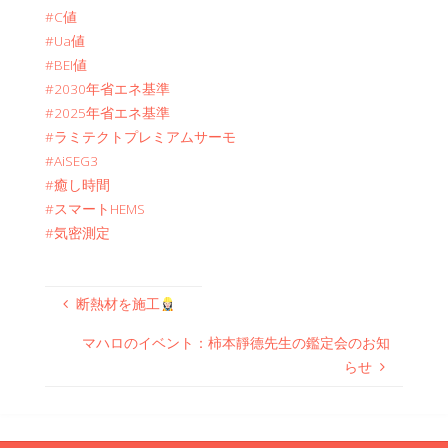
#C値
#Ua値
#BEI値
#2030年省エネ基準
#2025年省エネ基準
#ラミテクトプレミアムサーモ
#AiSEG3
#癒し時間
#スマートHEMS
#気密測定
断熱材を施工
マハロのイベント：柿本靜德先生の鑑定会のお知
らせ