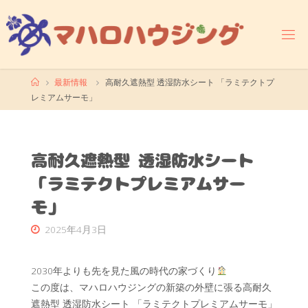
コ
ン
テ
ン
ツ
ホ
最新情報
高耐久遮熱型 透湿防水シート 「ラミテクトプ
へ
ー
レミアムサーモ」
ス
ム
キ
ッ
プ
高耐久遮熱型 透湿防水シート
「ラミテクトプレミアムサー
モ」
2025年4月3日
2030年よりも先を見た風の時代の家づくり
この度は、マハロハウジングの新築の外壁に張る高耐久
遮熱型 透湿防水シート 「ラミテクトプレミアムサーモ」