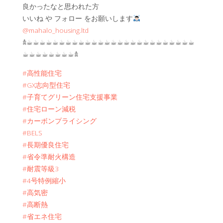
良かったなと思われた方
いいね や フォロー をお願いします
@mahalo_housing.ltd
𖠋☕︎☕︎☕︎☕︎☕︎☕︎☕︎☕︎☕︎☕︎☕︎☕︎☕︎☕︎☕︎☕︎☕︎☕︎☕︎☕︎☕︎☕︎☕︎☕︎☕︎☕︎
☕︎☕︎☕︎☕︎☕︎☕︎☕︎☕︎𖠋
#高性能住宅
#GX志向型住宅
#子育てグリーン住宅支援事業
#住宅ローン減税
#カーボンプライシング
#BELS
#長期優良住宅
#省令準耐火構造
#耐震等級3
#4号特例縮小
#高気密
#高断熱
#省エネ住宅