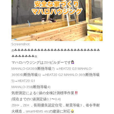
Screenshot
𖠿☘︎☘︎☘︎☘︎☘︎☘︎☘︎☘︎☘︎☘︎☘︎☘︎☘︎☘︎☘︎☘︎☘︎☘︎☘︎☘︎☘︎☘︎☘︎☘︎☘︎☘︎
☘︎☘︎☘︎☘︎☘︎☘︎☘︎𖠿
マハロハウジングはZEHビルダーです
MAHALO-GX369(断熱等級7) →HEAT20 G3 MAHALO-
369EXE(断熱等級6) →HEAT20 G2 MAHALO-369(断熱等級
5)→HEAT20 G1
MAHALO-358(断熱等級4)
気密測定によるC値の全棟計測標準作業
(現在までのC値測定値0.1〜0.4)
ZEH+，ZEH ，長期優良認定住宅，耐震等級3，省令準耐
火構造，smartHEMS etcの建築に対応