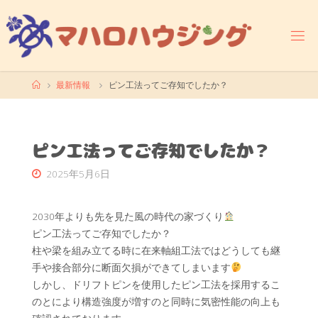
コ
ン
テ
ン
ツ
ホ
最新情報
ピン工法ってご存知でしたか？
へ
ー
ス
ム
キ
ッ
ピン工法ってご存知でしたか？
プ
2025年5月6日
2030年よりも先を見た風の時代の家づくり
ピン工法ってご存知でしたか？
柱や梁を組み立てる時に在来軸組工法ではどうしても継
手や接合部分に断面欠損ができてしまいます
しかし、ドリフトピンを使用したピン工法を採用するこ
のとにより構造強度が増すのと同時に気密性能の向上も