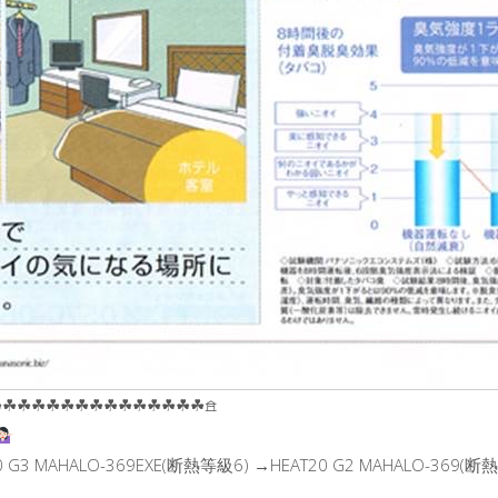
︎☘︎☘︎☘︎☘︎☘︎☘︎☘︎☘︎☘︎☘︎☘︎☘︎☘︎☘︎𖠿
 G3 MAHALO-369EXE(断熱等級6) →HEAT20 G2 MAHALO-369(断