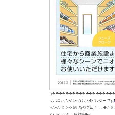
𖠿☘︎☘︎☘︎☘︎☘︎☘︎☘︎☘︎☘︎☘︎☘︎☘︎☘︎☘︎☘︎☘︎☘︎☘︎☘
マハロハウジングはZEHビルダーです
MAHALO-GX369(断熱等級7) →HEAT20
MAHALO-358(断熱等級4)