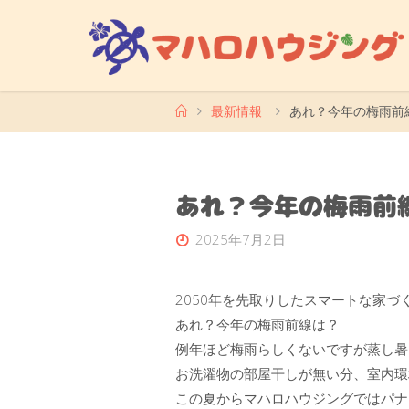
コ
ン
テ
ン
ツ
ホ
最新情報
あれ？今年の梅雨前
ー
へ
ム
ス
キ
あれ？今年の梅雨前
ッ
プ
2025年7月2日
2050年を先取りしたスマートな家づ
あれ？今年の梅雨前線は？
例年ほど梅雨らしくないですが蒸し暑
お洗濯物の部屋干しが無い分、室内環
この夏からマハロハウジングではパナ