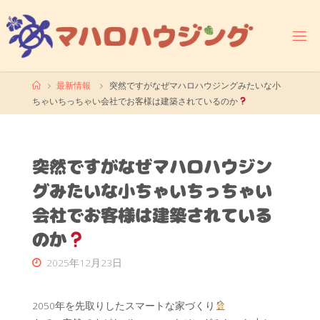
コ
ン
テ
ン
ツ
ホ
最新情報
突然ですがなぜマハロハウジングみたいな小
へ
ー
ちゃいちっちゃい会社でお客様は建築されているのか
ス
ム
キ
ッ
プ
突然ですがなぜマハロハウジン
グみたいな小ちゃいちっちゃい
会社でお客様は建築されている
のか
2025年12月23日
2050年を先取りしたスマートな家づくり