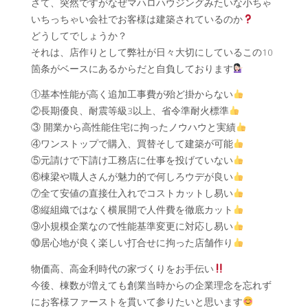
さて、突然ですがなぜマハロハウジングみたいな小ちゃ
いちっちゃい会社でお客様は建築されているのか
どうしてでしょうか？
それは、店作りとして弊社が日々大切にしているこの10
箇条がベースにあるからだと自負しております
①基本性能が高く追加工事費が殆ど掛からない
②長期優良、耐震等級3以上、省令準耐火標準
③ 開業から高性能住宅に拘ったノウハウと実績
④ワンストップで購入、買替そして建築が可能
⑤元請けで下請け工務店に仕事を投げていない
⑥棟梁や職人さんが魅力的で何しろウデが良い
⑦全て安値の直接仕入れでコストカットし易い
⑧縦組織ではなく横展開で人件費を徹底カット
⑨小規模企業なので性能基準変更に対応し易い
⑩居心地が良く楽しい打合せに拘った店舗作り
物価高、高金利時代の家づくりをお手伝い
今後、棟数が増えても創業当時からの企業理念を忘れず
にお客様ファーストを貫いて参りたいと思います