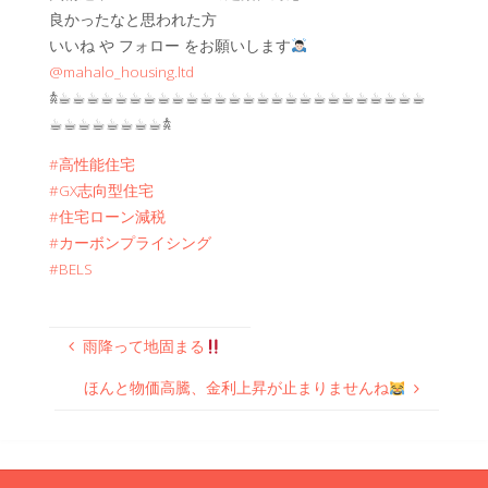
良かったなと思われた方
いいね や フォロー をお願いします
@mahalo_housing.ltd
𖠋☕︎☕︎☕︎☕︎☕︎☕︎☕︎☕︎☕︎☕︎☕︎☕︎☕︎☕︎☕︎☕︎☕︎☕︎☕︎☕︎☕︎☕︎☕︎☕︎☕︎☕︎
☕︎☕︎☕︎☕︎☕︎☕︎☕︎☕︎𖠋
#高性能住宅
#GX志向型住宅
#住宅ローン減税
#カーボンプライシング
#BELS
雨降って地固まる
ほんと物価高騰、金利上昇が止まりませんね