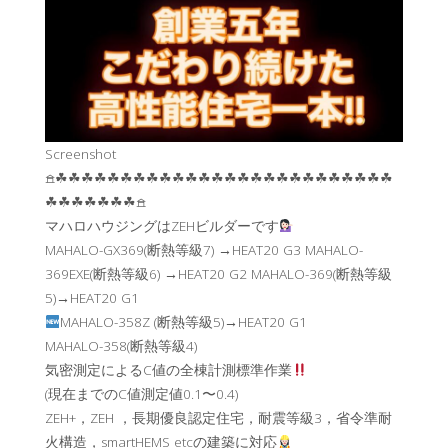
Screenshot
𖠿☘︎☘︎☘︎☘︎☘︎☘︎☘︎☘︎☘︎☘︎☘︎☘︎☘︎☘︎☘︎☘︎☘︎☘︎☘︎☘︎☘︎☘︎☘︎☘︎☘︎☘︎
☘︎☘︎☘︎☘︎☘︎☘︎☘︎𖠿
マハロハウジングはZEHビルダーです
MAHALO-GX369(断熱等級7) →HEAT20 G3 MAHALO-
369EXE(断熱等級6) →HEAT20 G2 MAHALO-369(断熱等級
5)→HEAT20 G1
MAHALO-358Z (断熱等級5)→HEAT20 G1
MAHALO-358(断熱等級4)
気密測定によるC値の全棟計測標準作業
(現在までのC値測定値0.1〜0.4)
ZEH+，ZEH ，長期優良認定住宅，耐震等級3，省令準耐
火構造，smartHEMS etcの建築に対応