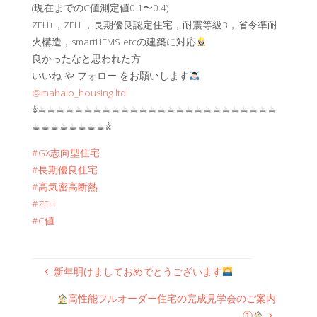
(現在までのC値測定値0.1〜0.4)
ZEH+，ZEH ，長期優良認定住宅，耐震等級3，省令準耐
火構造，smartHEMS etcの建築に対応
良かったなと思われた方
いいね や フォロー をお願いします
@mahalo_housing.ltd
𖠋☕︎☕︎☕︎☕︎☕︎☕︎☕︎☕︎☕︎☕︎☕︎☕︎☕︎☕︎☕︎☕︎☕︎☕︎☕︎☕︎☕︎☕︎☕︎☕︎☕︎☕︎
☕︎☕︎☕︎☕︎☕︎☕︎☕︎☕︎𖠋
#GX志向型住宅
#長期優良住宅
#高気密高断熱
#ZEH
#C値
新年明けましておめでとうございます
高性能フルオーダー住宅の完成見学会のご案内
①