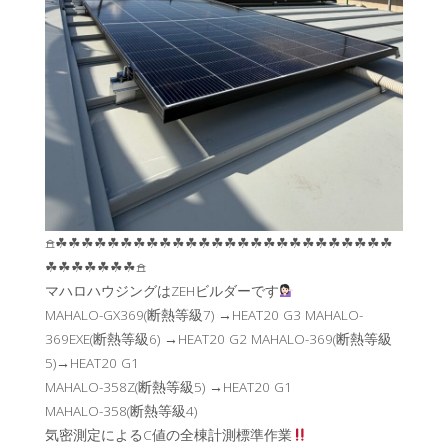
𖠿☘︎☘︎☘︎☘︎☘︎☘︎☘︎☘︎☘︎☘︎☘︎☘︎☘︎☘︎☘︎☘︎☘︎☘︎☘︎☘︎☘︎☘︎☘︎☘︎☘︎☘︎
☘︎☘︎☘︎☘︎☘︎☘︎☘︎𖠿
マハロハウジングはZEHビルダーです
MAHALO-GX369(断熱等級7) →HEAT20 G3 MAHALO-
369EXE(断熱等級6) →HEAT20 G2 MAHALO-369(断熱等級
5)→HEAT20 G1
MAHALO-358Z(断熱等級5) →HEAT20 G1
MAHALO-358(断熱等級4)
気密測定によるC値の全棟計測標準作業