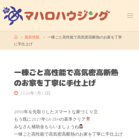
コ
ン
テ
ン
ツ
ホ
最新情報
一棟ごと高性能で高気密高断熱のお家を丁寧
へ
ー
に手仕上げ
ス
ム
キ
ッ
プ
一棟ごと高性能で高気密高断熱
のお家を丁寧に手仕上げ
2026年1月13日
2050年を先取りしたスマートな家づくり
もう既に2027年GX-ZEHの基準クリア
みなさん補助金もらいましょうね
一棟ごと高性能で高気密高断熱のお家を丁寧に手仕上げ