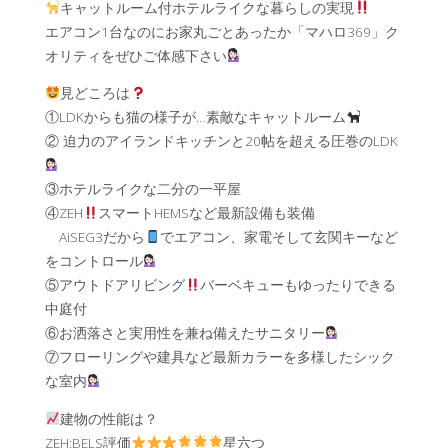
キャットルーム付ホテルライクな暮らしの実現
エアコン1台なのにお家丸ごとあったか「マハロ369」ク
オリティをぜひご体感下さい
見どころは
①LDKからも猫の様子が…素敵なキャットルーム
② 迫力のアイランドキッチンと20帖を超える圧巻のLDK
③ホテルライクな二分の一平屋
④ZEH
スマートHEMSなど最新設備も装備
AiSEG3だから
でエアコン、家電そして玄関キーなど
をコントロール
⑤アウトドアリビング
バーベキューもゆったりできる
中庭付
⑥お洒落さと実用性を兼ね備えたサニタリー
⑦フローリングや建具など最新カラーを多様したシック
な室内
建物の性能は？
ZEH:BELS評価
星六つ