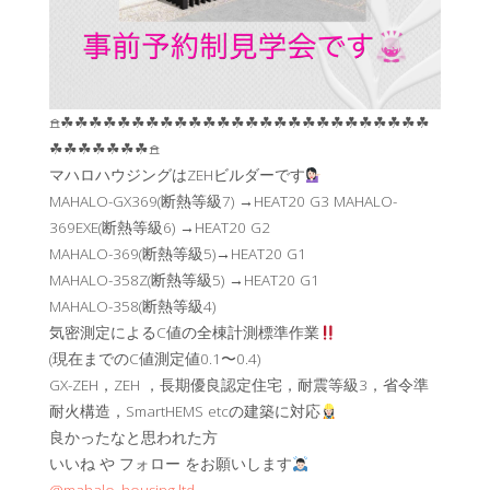
𖠿☘︎☘︎☘︎☘︎☘︎☘︎☘︎☘︎☘︎☘︎☘︎☘︎☘︎☘︎☘︎☘︎☘︎☘︎☘︎☘︎☘︎☘︎☘︎☘︎☘︎☘︎
☘︎☘︎☘︎☘︎☘︎☘︎☘︎𖠿
マハロハウジングはZEHビルダーです
MAHALO-GX369(断熱等級7) →HEAT20 G3 MAHALO-
369EXE(断熱等級6) →HEAT20 G2
MAHALO-369(断熱等級5)→HEAT20 G1
MAHALO-358Z(断熱等級5) →HEAT20 G1
MAHALO-358(断熱等級4)
気密測定によるC値の全棟計測標準作業
(現在までのC値測定値0.1〜0.4)
GX-ZEH，ZEH ，長期優良認定住宅，耐震等級3，省令準
耐火構造，SmartHEMS etcの建築に対応
良かったなと思われた方
いいね や フォロー をお願いします