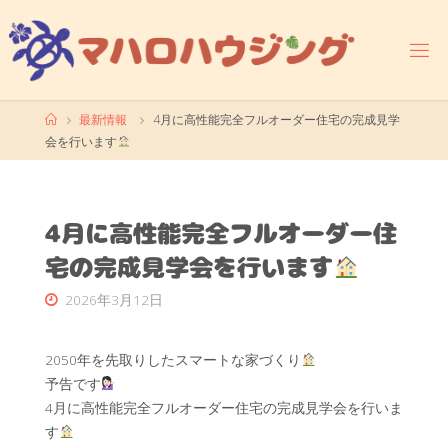
コ
ン
テ
ン
ツ
ホ
最新情報
4月に高性能完全フルオーダー住宅の完成見学
へ
ー
会を行います
ス
ム
キ
ッ
プ
4月に高性能完全フルオーダー住
宅の完成見学会を行います
2026年3月12日
2050年を先取りしたスマートな家づくり
予告です
4月に高性能完全フルオーダー住宅の完成見学会を行いま
す