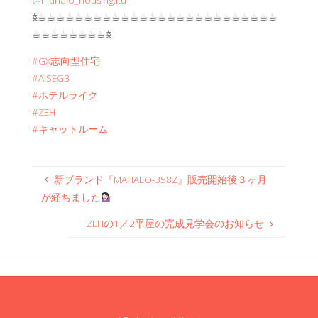
@mahalo_housing.ltd
𖠋☕︎☕︎☕︎☕︎☕︎☕︎☕︎☕︎☕︎☕︎☕︎☕︎☕︎☕︎☕︎☕︎☕︎☕︎☕︎☕︎☕︎☕︎☕︎☕︎☕︎☕︎
☕︎☕︎☕︎☕︎☕︎☕︎☕︎☕︎𖠋
#GX志向型住宅
#AiSEG3
#ホテルライク
#ZEH
#キャットルーム
新ブランド『MAHALO-358Z』販売開始後３ヶ月
が経ちました
ZEHの1／2平屋の完成見学会のお知らせ