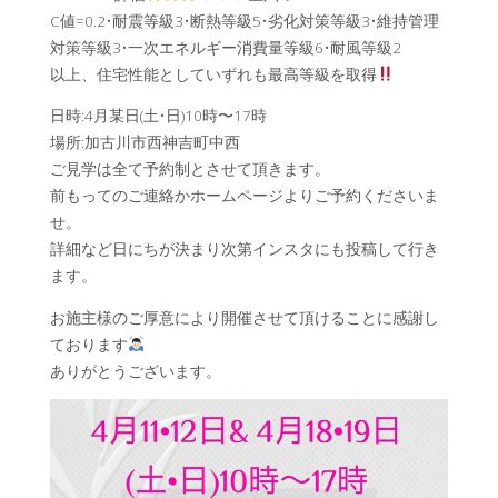
C値=0.2•耐震等級3•断熱等級5•劣化対策等級3•維持管理
対策等級3•一次エネルギー消費量等級6•耐風等級2
以上、住宅性能としていずれも最高等級を取得
日時:4月某日(土•日)10時〜17時
場所:加古川市西神吉町中西
ご見学は全て予約制とさせて頂きます。
前もってのご連絡かホームページよりご予約くださいま
せ。
詳細など日にちが決まり次第インスタにも投稿して行き
ます。
お施主様のご厚意により開催させて頂けることに感謝し
ております
ありがとうございます。