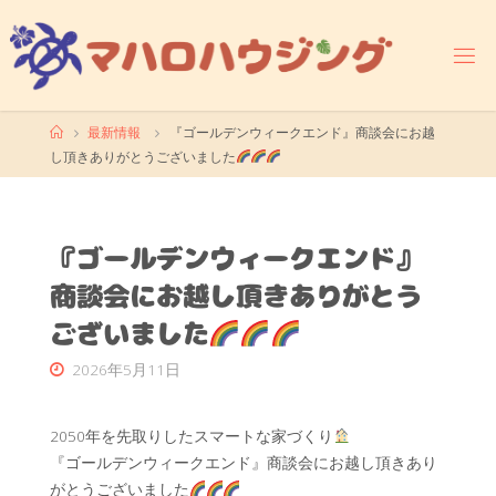
コ
ン
テ
ン
ツ
ホ
最新情報
『ゴールデンウィークエンド』商談会にお越
へ
ー
し頂きありがとうございました
ス
ム
キ
ッ
プ
『ゴールデンウィークエンド』
商談会にお越し頂きありがとう
ございました
2026年5月11日
2050年を先取りしたスマートな家づくり
『ゴールデンウィークエンド』商談会にお越し頂きあり
がとうございました