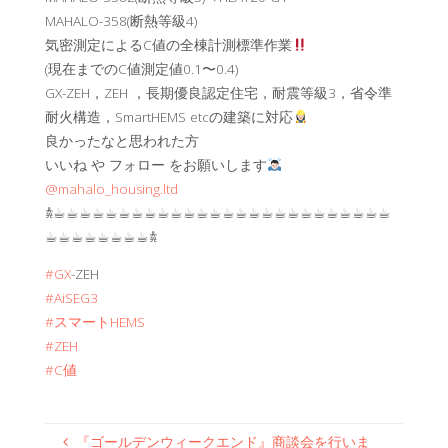
MAHALO-358(断熱等級4)
気密測定によるC値の全棟計測標準作業
(現在までのC値測定値0.1〜0.4)
GX-ZEH，ZEH ，長期優良認定住宅，耐震等級3，省令準
耐火構造，SmartHEMS etcの建築に対応
良かったなと思われた方
いいね や フォロー をお願いします
@mahalo_housing.ltd
𖠋☕︎☕︎☕︎☕︎☕︎☕︎☕︎☕︎☕︎☕︎☕︎☕︎☕︎☕︎☕︎☕︎☕︎☕︎☕︎☕︎☕︎☕︎☕︎☕︎☕︎☕︎
☕︎☕︎☕︎☕︎☕︎☕︎☕︎☕︎𖠋
#GX
-ZEH
#AiSEG3
#スマートHEMS
#ZEH
#C値
『ゴールデンウィークエンド』商談会を行いま