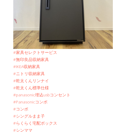
#家具セレクトサービス
#無印良品収納家具
#IKEA収納家具
#ニトリ収納家具
#乾太くんリンナイ
#乾太くん標準仕様
#panasonic埋込usbコンセント
#Panasonicコンボ
#コンボ
#シングルまま子
#らくらく宅配ボックス
#シンママ