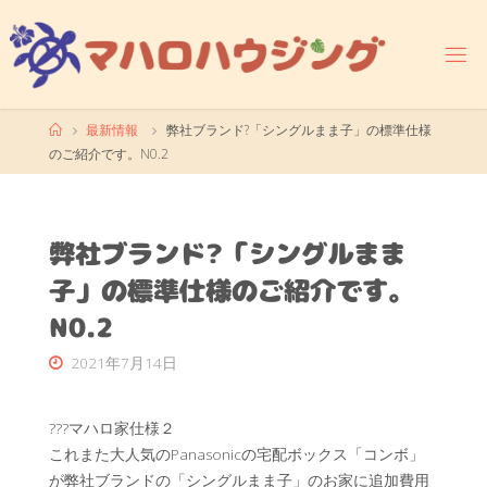
コ
ン
テ
ン
ツ
ホ
最新情報
弊社ブランド?「シングルまま子」の標準仕様
へ
ー
のご紹介です。N0.2
ス
ム
キ
ッ
プ
弊社ブランド?「シングルまま
子」の標準仕様のご紹介です。
N0.2
2021年7月14日
???マハロ家仕様２
これまた大人気のPanasonicの宅配ボックス「コンボ」
が弊社ブランドの「シングルまま子」のお家に追加費用