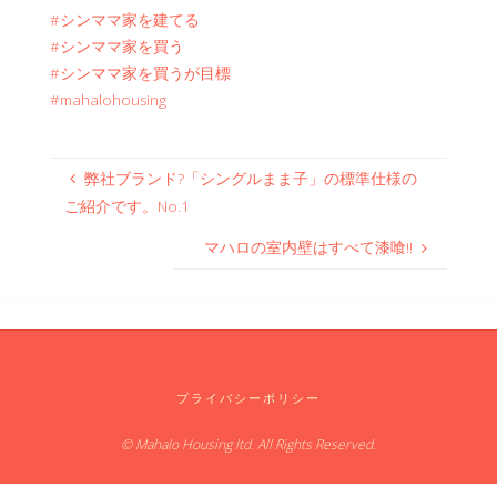
#シンママ家を建てる
#シンママ家を買う
#シンママ家を買うが目標
#mahalohousing
弊社ブランド?「シングルまま子」の標準仕様の
ご紹介です。No.1
マハロの室内壁はすべて漆喰‼
プライバシーポリシー
© Mahalo Housing ltd. All Rights Reserved.