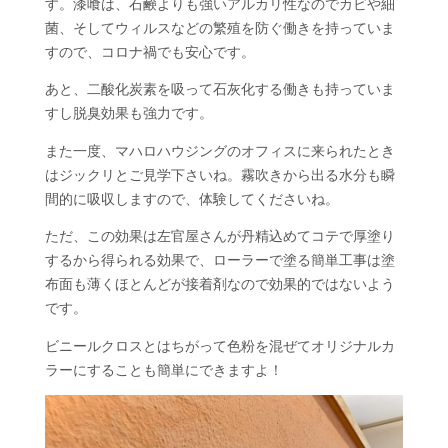
す。漆喰は、石鹸よりも強いアルカリ性なのでカビや細
菌、そしてウィルスなどの繁殖を防ぐ働きを持っていま
すので、コロナ禍でも安心です。
あと、二酸化炭素を吸って石灰化する働きも持っていま
すし脱臭効果も強力です。
また一度、マハロハウジングのオフィスに来られたとき
はジックリとご見学下さいね。霧吹きから出る水分も瞬
間的に吸収しますので、体験してくださいね。
ただ、この効果は左官屋さんが丹精込めてコテで厚塗り
するから得られる効果で、ローラーで塗る簡単工事は塗
布面も薄くほとんどが接着剤なので効果的ではないよう
です。
ビニールクロスとはちがって色粉を混ぜてオリジナルカ
ラーにすることも簡単にできますよ！