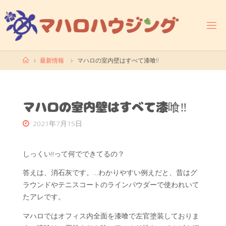
コ
ン
テ
ン
ツ
ホ
最新情報
マハロの室内壁はすべて漆喰‼
へ
ー
ス
ム
キ
ッ
マハロの室内壁はすべて漆喰‼
プ
2021年7月15日
しっくい‼って何でできてるの？
答えは、消石灰です。…わかりやすい例えだと、昔はグ
ラウンドやテニスコートのラインパウダーで使われいて
たアレです。
マハロではオフィス内全面を漆喰で左官塗装しておりま