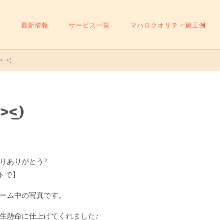
最新情報
サービス一覧
マハロクオリティ施工例
_<)
_<)
りありがとう?
トで】
ーム中の写真です。
生懸命に仕上げてくれました♪