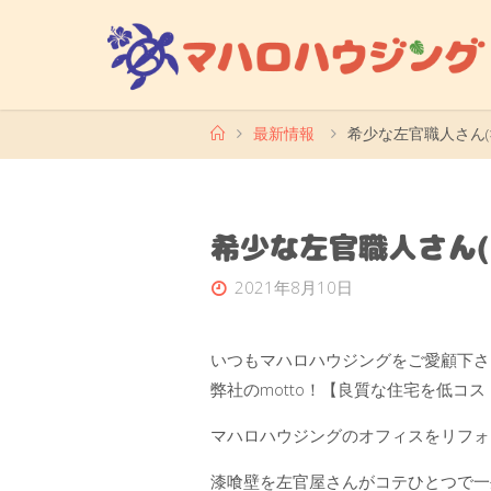
コ
ン
テ
ン
ツ
ホ
最新情報
希少な左官職人さん(>
ー
へ
ム
ス
キ
希少な左官職人さん(>
ッ
プ
2021年8月10日
いつもマハロハウジングをご愛顧下さ
弊社のmotto！【良質な住宅を低コス
マハロハウジングのオフィスをリフォ
漆喰壁を左官屋さんがコテひとつで一