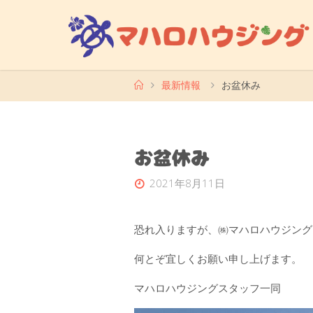
コ
ン
テ
ン
ツ
ホ
最新情報
お盆休み
ー
へ
ム
ス
キ
お盆休み
ッ
プ
2021年8月11日
恐れ入りますが、㈱マハロハウジング
何とぞ宜しくお願い申し上げます。
マハロハウジングスタッフ一同