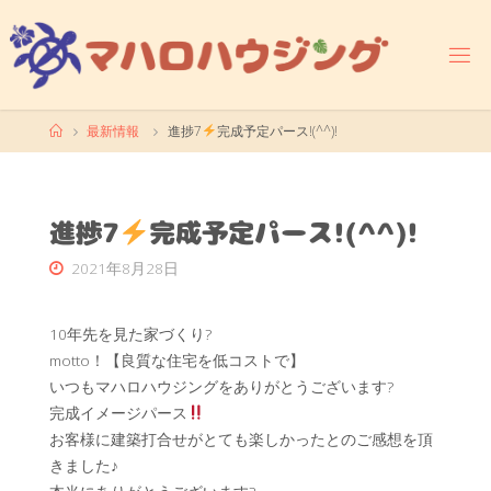
コ
ン
テ
ン
ツ
ホ
最新情報
進捗7
完成予定パース!(^^)!
へ
ー
ス
ム
キ
ッ
進捗7
完成予定パース!(^^)!
プ
2021年8月28日
10年先を見た家づくり?
motto！【良質な住宅を低コストで】
いつもマハロハウジングをありがとうございます?
完成イメージパース
お客様に建築打合せがとても楽しかったとのご感想を頂
きました♪