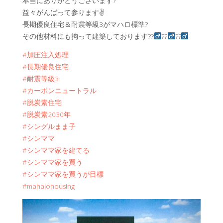
本当にありがとうございます?
益々がんばって参ります✌️
長期優良住宅＆耐震等級3がマハロ標準?
その他材料にも拘って建築しております??‍
??‍
??‍
#加圧注入処理
#長期優良住宅
#耐震等級3
#カーボンニュートラル
#脱炭素住宅
#脱炭素2030年
#シングルまま子
#シンママ
#シンママ家を建てる
#シンママ家を買う
#シンママ家を買うが目標
#mahalohousing