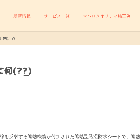
最新情報
サービス一覧
マハロクオリティ施工例
(?_?)
(?_?)
線を反射する遮熱機能が付加された遮熱型透湿防水シートで、遮