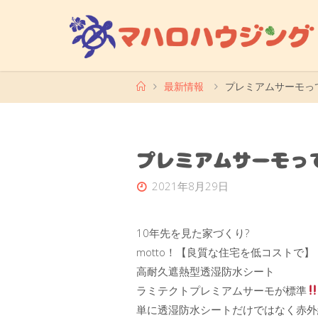
コ
ン
テ
ン
ツ
ホ
最新情報
プレミアムサーモって何
ー
へ
ム
ス
キ
プレミアムサーモって何
ッ
プ
2021年8月29日
10年先を見た家づくり?
motto！【良質な住宅を低コストで】
高耐久遮熱型透湿防水シート
ラミテクトプレミアムサーモが標準
単に透湿防水シートだけではなく赤外