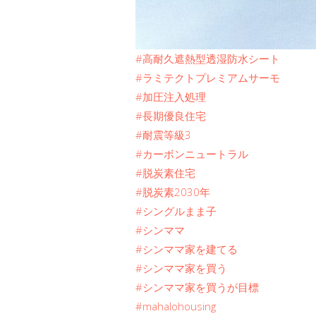
#高耐久遮熱型透湿防水シート
#ラミテクトプレミアムサーモ
#加圧注入処理
#長期優良住宅
#耐震等級3
#カーボンニュートラル
#脱炭素住宅
#脱炭素2030年
#シングルまま子
#シンママ
#シンママ家を建てる
#シンママ家を買う
#シンママ家を買うが目標
#mahalohousing